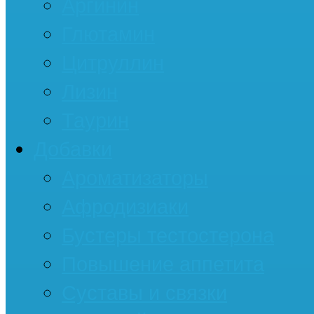
Аргинин
Глютамин
Цитруллин
Лизин
Таурин
Добавки
Ароматизаторы
Афродизиаки
Бустеры тестостерона
Повышение аппетита
Суставы и связки