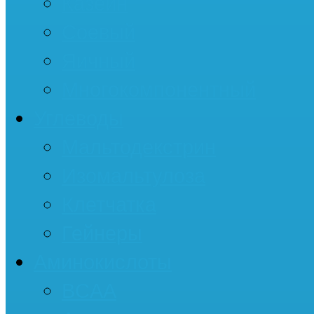
Казеин
Соевый
Яичный
Многокомпонентный
Углеводы
Мальтодекстрин
Изомальтулоза
Клетчатка
Гейнеры
Аминокислоты
BCAA