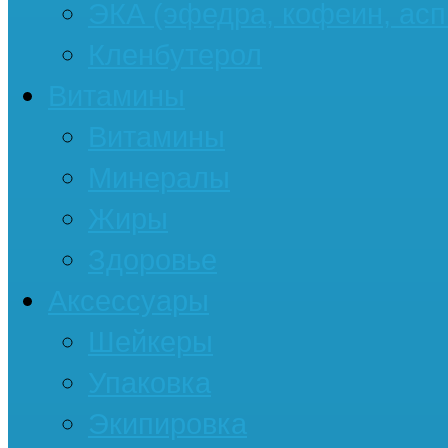
ЭКА (эфедра, кофеин, асп
Кленбутерол
Витамины
Витамины
Минералы
Жиры
Здоровье
Аксессуары
Шейкеры
Упаковка
Экипировка