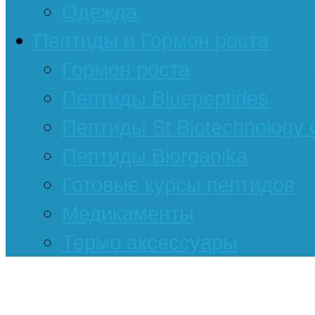
Одежда
Пептиды и Гормон роста
Гормон роста
Пептиды Bluepeptides
Пептиды St Biotechnology
Пептиды Biorganika
Готовые курсы пептидов
Медикаменты
Термо аксессуары