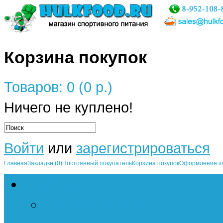
Корзина покупок
Товаров: 0 (0 р.)
Ничего не куплено!
Войти
или
зарегистрироваться
Главная
Закладки (0)
Постоянный покупатель
Корзина покупок
Оформление з
Протеин
Сывороточный