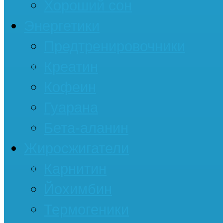
Хороший сон
Энергетики
Предтренировочники
Креатин
Кофеин
Гуарана
Бета-аланин
Жиросжигатели
Карнитин
Йохимбин
Термогеники