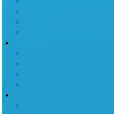
Казеин
Соевый
Яичный
Многокомпонентный
Углеводы
Мальтодекстрин
Изомальтулоза
Клетчатка
Гейнеры
Аминокислоты
BCAA