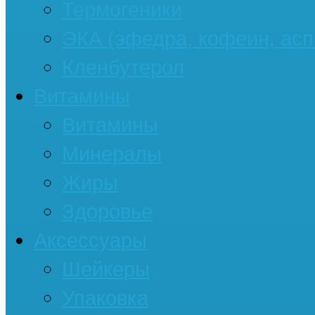
Термогеники
ЭКА (эфедра, кофеин, асп
Кленбутерол
Витамины
Витамины
Минералы
Жиры
Здоровье
Аксессуары
Шейкеры
Упаковка