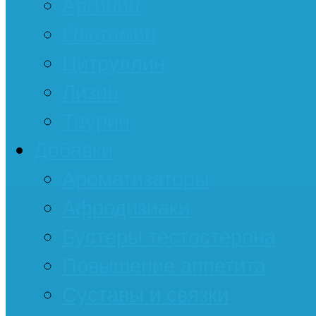
Аргинин
Глютамин
Цитруллин
Лизин
Таурин
Добавки
Ароматизаторы
Афродизиаки
Бустеры тестостерона
Повышение аппетита
Суставы и связки