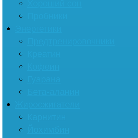
Хороший сон
Пробники
Энергетики
Предтренировочники
Креатин
Кофеин
Гуарана
Бета-аланин
Жиросжигатели
Карнитин
Йохимбин