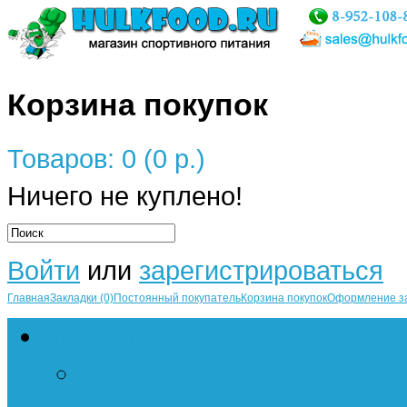
Корзина покупок
Товаров: 0 (0 р.)
Ничего не куплено!
Войти
или
зарегистрироваться
Главная
Закладки (0)
Постоянный покупатель
Корзина покупок
Оформление з
Протеин
Сывороточный