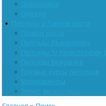
Экипировка
Одежда
Пептиды и Гормон роста
Гормон роста
Пептиды Bluepeptides
Пептиды St Biotechnology
Пептиды Biorganika
Готовые курсы пептидов
Медикаменты
Термо аксессуары
Главная
»
Поиск