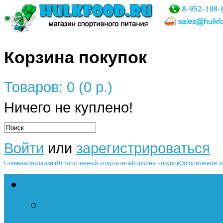
Корзина покупок
Товаров: 0 (0 р.)
Ничего не куплено!
Войти
или
зарегистрироваться
Главная
Закладки (0)
Постоянный покупатель
Корзина покупок
Оформление з
Протеин
Сывороточный