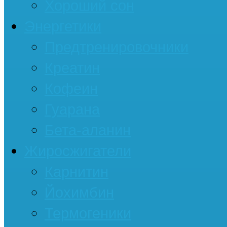
Хороший сон
Энергетики
Предтренировочники
Креатин
Кофеин
Гуарана
Бета-аланин
Жиросжигатели
Карнитин
Йохимбин
Термогеники