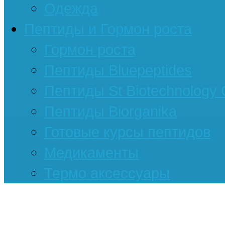
Одежда
Пептиды и Гормон роста
Гормон роста
Пептиды Bluepeptides
Пептиды St Biotechnology
Пептиды Biorganika
Готовые курсы пептидов
Медикаменты
Термо аксессуары