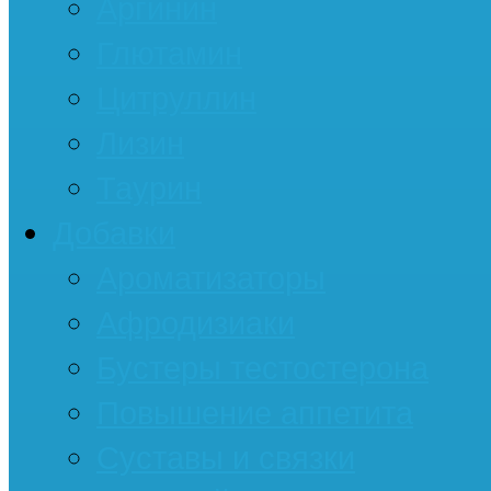
Аргинин
Глютамин
Цитруллин
Лизин
Таурин
Добавки
Ароматизаторы
Афродизиаки
Бустеры тестостерона
Повышение аппетита
Суставы и связки