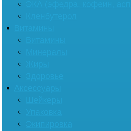
ЭКА (эфедра, кофеин, асп
Кленбутерол
Витамины
Витамины
Минералы
Жиры
Здоровье
Аксессуары
Шейкеры
Упаковка
Экипировка