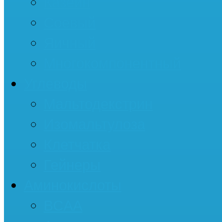
Казеин
Соевый
Яичный
Многокомпонентный
Углеводы
Мальтодекстрин
Изомальтулоза
Клетчатка
Гейнеры
Аминокислоты
BCAA