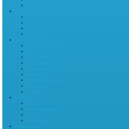
Гейнеры
Аминокислоты
BCAA
Аргинин
Глютамин
Остальные...
Отдельные добавки
Бустеры тестостерона
Sarms
Чистка организма
Для суставов и связок
Ароматизаторы
Хороший сон
Повышение аппетита
Афродизиаки
Остальные...
Энергетики
Креатин
Предтренировочники
Гуарана
Бета-аланин
Жиросжигатели