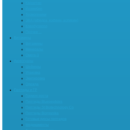
Карнитин
Йохимбин
Термогеники
ЭКА (эфедра, кофеин, аспирин)
Кленбутерол
Прочее ...
Витамины
Витамины
Минералы
Омега-3
Аксессуары
Шейкеры
Упаковка
Экипировка
Одежда
Пептиды и ГР
Гормон роста
Пептиды Bluepeptides
Пептиды St Biotechnology Co
Пептиды Biorganika
Готовые курсы пептидов
Медикаменты