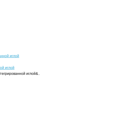
ной иглой
нтегрированной иглой&..