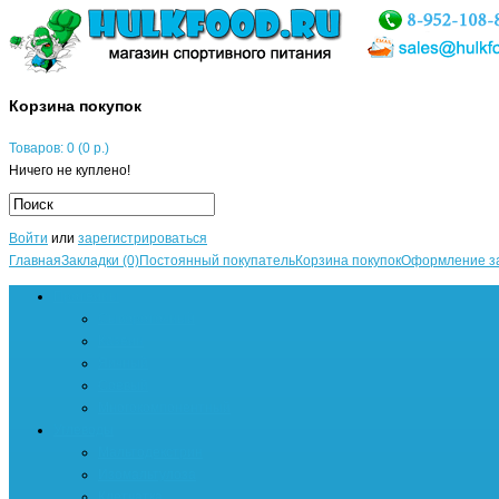
Корзина покупок
Товаров: 0 (0 р.)
Ничего не куплено!
Войти
или
зарегистрироваться
Главная
Закладки (0)
Постоянный покупатель
Корзина покупок
Оформление з
Протеины
Сывороточный
Казеин
Яичный
Соевый
Многокомпонентный
Углеводы
Мальтодекстрин
Изомальтулоза
Клетчатка