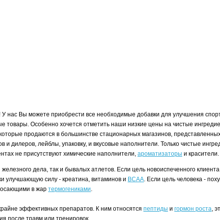
! У нас Вы можете приобрести все необходимые добавки для улучшения спорт
е товары. Особенно хочется отметить наши низкие цены на чистые ингредие
которые продаются в большинстве стационарных магазинов, представленных 
ков и дилеров, лейблы, упаковку, и вкусовые наполнители. Только чистые инг
иентах не присутствуют химические наполнители,
ароматизаторы
и красители
и железного дела, так и бывалых атлетов. Если цель новоиспеченного клие
вки улучшающую силу - креатина, витаминов и
BCAA
. Если цель человека - по
бросающими в жар
термогениками
.
и крайне эффективных препаратов. К ним относятся
пептиды
и
гормон роста
, 
ия после травм или тренировок.