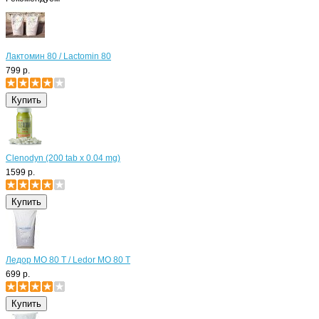
Лактомин 80 / Lactomin 80
799 р.
Clenodyn (200 tab x 0.04 mg)
1599 р.
Ледор МО 80 Т / Ledor MO 80 T
699 р.