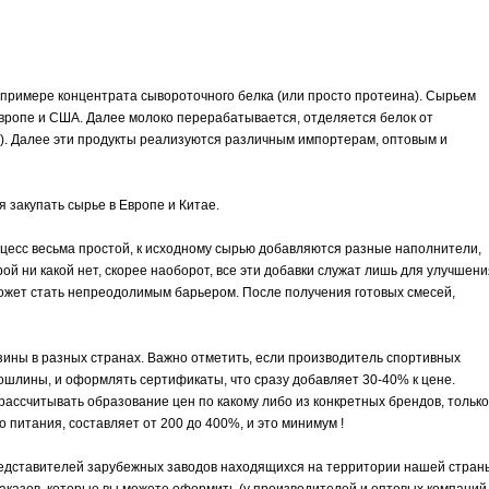
а примере концентрата сывороточного белка (или просто протеина). Сырьем
Европе и США. Далее молоко перерабатывается, отделяется белок от
%). Далее эти продукты реализуются различным импортерам, оптовым и
 закупать сырье в Европе и Китае.
есс весьма простой, к исходному сырью добавляются разные наполнители,
рой ни какой нет, скорее наоборот, все эти добавки служат лишь для улучшени
 может стать непреодолимым барьером. После получения готовых смесей,
зины в разных странах. Важно отметить, если производитель спортивных
ошлины, и оформлять сертификаты, что сразу добавляет 30-40% к цене.
рассчитывать образование цен по какому либо из конкретных брендов, только
 питания, составляет от 200 до 400%, и это минимум !
редставителей зарубежных заводов находящихся на территории нашей стран
заказов, которые вы можете оформить (у производителей и оптовых компаний