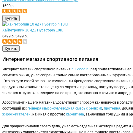
Demonic Eca Stack 50mg Ephedra (90 капсул)
1599 р.
Хайгетропин 10 ед / Hygetropin 10IU
6499 р.
5499 р.
Интернет магазин спортивного питания
Интернет магазин спортивного питания
hulkfood.ru
рад приветствовать Вас 
сегмента рынка, у нас собраны только самые востребованные и эффективны
Это по сути своей основные компоненты брендового спортивного питания, 
продукты вы исключаете наценку за маркетинг, рекламу, накрутку посредни
является отсутствие аллергии на ее прием, это связано с тем что в ингред
Ассортимент нашего магазина удовлетворит спросом как новичков в област
состоящий из:
гейнера (высокоуглеводная смесь с белком)
,
протеина
, доба
жиросжигателей
, начиная с простого
карнитина
, заканчивая трясущими и 
Для профессионалов своего дела, у нас есть отдельная категория редких 
физических характеристик скелетных мышц, но и для лучшего восстановлен