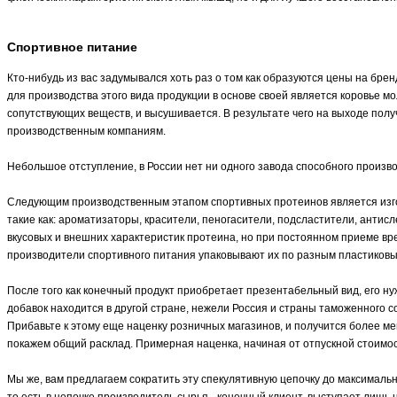
Спортивное питание
Кто-нибудь из вас задумывался хоть раз о том как образуются цены на бр
для производства этого вида продукции в основе своей является коровье 
сопутствующих веществ, и высушивается. В результате чего на выходе пол
производственным компаниям.
Небольшое отступление, в России нет ни одного завода способного произв
Следующим производственным этапом спортивных протеинов является изго
такие как: ароматизаторы, красители, пеногасители, подсластители, антисл
вкусовых и внешних характеристик протеина, но при постоянном приеме вр
производители спортивного питания упаковывают их по разным пластиков
После того как конечный продукт приобретает презентабельный вид, его н
добавок находится в другой стране, нежели Россия и страны таможенного 
Прибавьте к этому еще наценку розничных магазинов, и получится более ме
покажем общий расклад. Примерная наценка, начиная от отпускной стоимост
Мы же, вам предлагаем сократить эту спекулятивную цепочку до максимал
то есть в цепочке производитель сырья - конечный клиент, выступает лиш