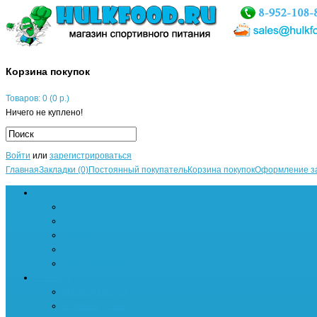
Корзина покупок
Товаров: 0 (0 р.)
Ничего не куплено!
Войти
или
зарегистрироваться
Главная
Закладки (0)
Постоянный покупатель
Корзина покупок
Оформление з
Протеин
Сывороточный
Казеин
Соевый
Яичный
Многокомпонентный
Углеводы
Мальтодекстрин
Изомальтулоза