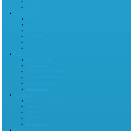
Клетчатка
Гейнеры
Аминокислоты
BCAA
Аргинин
Глютамин
Цитруллин
Лизин
Таурин
Добавки
Ароматизаторы
Афродизиаки
Бустеры тестостерона
Повышение аппетита
Суставы и связки
Хороший сон
Энергетики
Предтренировочники
Креатин
Кофеин
Гуарана
Бета-аланин
Жиросжигатели