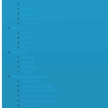
Карнитин
Йохимбин
Термогеники
ЭКА (эфедра, кофеин, аспирин)
Кленбутерол
Витамины
Витамины
Минералы
Жиры
Здоровье
Аксессуары
Шейкеры
Упаковка
Экипировка
Одежда
Пептиды и Гормон роста
Гормон роста
Пептиды Bluepeptides
Пептиды St Biotechnology Co
Пептиды Biorganika
Готовые курсы пептидов
Медикаменты