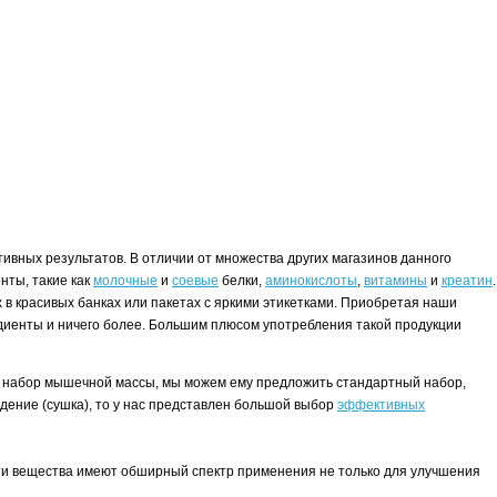
ивных результатов. В отличии от множества других магазинов данного
нты, такие как
молочные
и
соевые
белки,
аминокислоты
,
витамины
и
креатин
.
в красивых банках или пакетах с яркими этикетками. Приобретая наши
редиенты и ничего более. Большим плюсом употребления такой продукции
.
нта набор мышечной массы, мы можем ему предложить стандартный набор,
худение (сушка), то у нас представлен большой выбор
эффективных
эти вещества имеют обширный спектр применения не только для улучшения