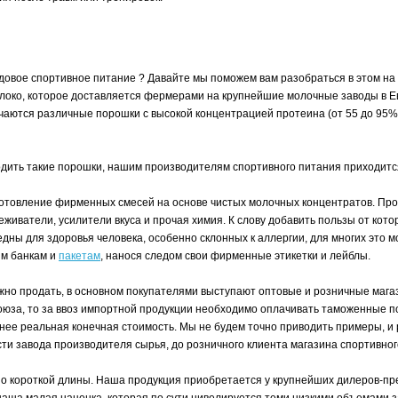
ендовое спортивное питание ? Давайте мы поможем вам разобраться в этом н
молоко, которое доставляется фермерами на крупнейшие молочные заводы в 
учаются различные порошки с высокой концентрацией протеина (от 55 до 95
одить такие порошки, нашим производителям спортивного питания приходится
товление фирменных смесей на основе чистых молочных концентратов. Проц
еживатели, усилители вкуса и прочая химия. К слову добавить пользы от кото
едны для здоровья человека, особенно склонных к аллергии, для многих это
ым банкам и
пакетам
, нанося следом свои фирменные этикетки и лейблы.
ужно продать, в основном покупателями выступают оптовые и розничные мага
союза, то за ввоз импортной продукции необходимо оплачивать таможенные п
нее реальная конечная стоимость. Мы не будем точно приводить примеры, и 
и завода производителя сырья, до розничного клиента магазина спортивного
ьно короткой длины. Наша продукция приобретается у крупнейших дилеров-п
ь наша малая наценка, которая по сути нивелируется теми низкими объемами 