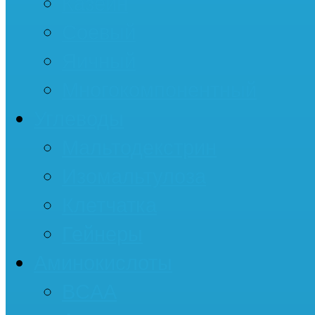
Казеин
Соевый
Яичный
Многокомпонентный
Углеводы
Мальтодекстрин
Изомальтулоза
Клетчатка
Гейнеры
Аминокислоты
BCAA