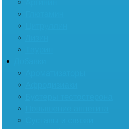
Аргинин
Глютамин
Цитруллин
Лизин
Таурин
Добавки
Ароматизаторы
Афродизиаки
Бустеры тестостерона
Повышение аппетита
Суставы и связки