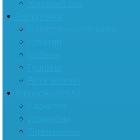
Хороший сон
Энергетики
Предтренировочники
Креатин
Кофеин
Гуарана
Бета-аланин
Жиросжигатели
Карнитин
Йохимбин
Термогеники