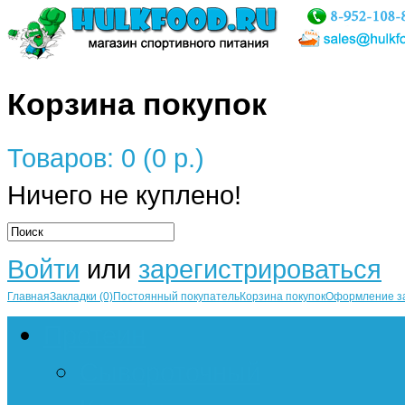
Корзина покупок
Товаров: 0 (0 р.)
Ничего не куплено!
Войти
или
зарегистрироваться
Главная
Закладки (0)
Постоянный покупатель
Корзина покупок
Оформление з
Протеин
Сывороточный