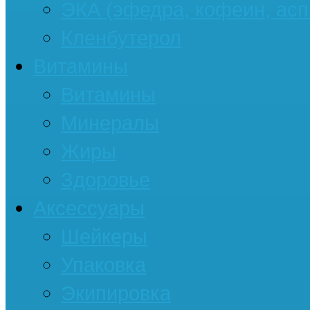
ЭКА (эфедра, кофеин, асп
Кленбутерол
Витамины
Витамины
Минералы
Жиры
Здоровье
Аксессуары
Шейкеры
Упаковка
Экипировка