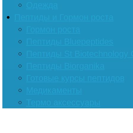
Одежда
Пептиды и Гормон роста
Гормон роста
Пептиды Bluepeptides
Пептиды St Biotechnology
Пептиды Biorganika
Готовые курсы пептидов
Медикаменты
Термо аксессуары