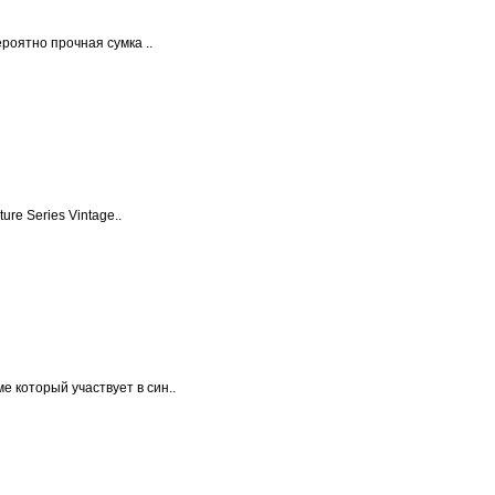
роятно прочная сумка ..
re Series Vintage..
е который участвует в син..