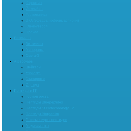
Карнитин
Йохимбин
Термогеники
ЭКА (эфедра, кофеин, аспирин)
Кленбутерол
Прочее ...
Витамины
Витамины
Минералы
Омега-3
Аксессуары
Шейкеры
Упаковка
Экипировка
Одежда
Пептиды и ГР
Гормон роста
Пептиды Bluepeptides
Пептиды St Biotechnology Co
Пептиды Biorganika
Готовые курсы пептидов
Медикаменты