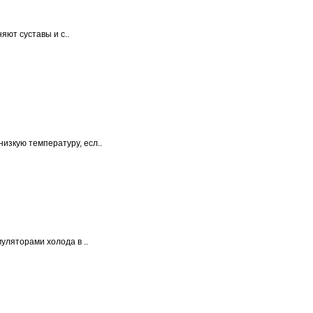
няют суставы и с..
изкую температуру, есл..
муляторами холода в ..