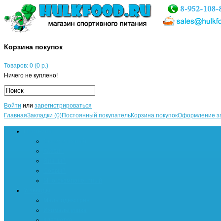
Корзина покупок
Товаров: 0 (0 р.)
Ничего не куплено!
Войти
или
зарегистрироваться
Главная
Закладки (0)
Постоянный покупатель
Корзина покупок
Оформление з
Протеины
Сывороточный
Казеин
Яичный
Соевый
Многокомпонентный
Углеводы
Мальтодекстрин
Изомальтулоза
Клетчатка