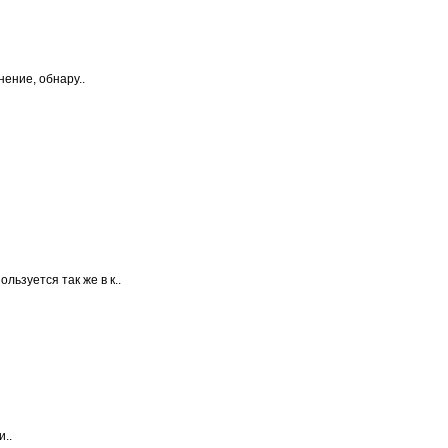
ение, обнару..
льзуется так же в к..
и..