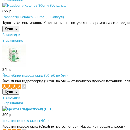
699 р.
Raspberry Ketones 300mg (90 капсул)
Купить: Кетоны малины Кетон малины - натуральное ароматическое соедин
В закладки
В сравнение
349 р.
Йохимбина гидрохлорид (50таб по 5мг)
Йохимбина гидрохлорид (50таб по 5мг) - стимулятор мужской потенции. Испо
В закладки
В сравнение
399 р.
Креатин гидрохлорид (HCL)
Креатин гидрохлорид (Creatine hydrochloride) Название продукта: креатин г