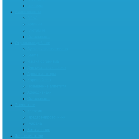
Гейнеры
Аминокислоты
BCAA
Аргинин
Глютамин
Остальные...
Отдельные добавки
Бустеры тестостерона
Sarms
Чистка организма
Для суставов и связок
Ароматизаторы
Хороший сон
Повышение аппетита
Афродизиаки
Остальные...
Энергетики
Креатин
Предтренировочники
Гуарана
Бета-аланин
Жиросжигатели