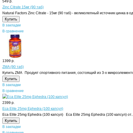
549 р.
Zinc Citrate 15мг (90 таб)
Natural Factors Zinc Citrate - 15мг (90 таб) - великолепный источник цинка в 
В закладки
В сравнение
1399 р.
ZMA (90 таб)
Купить ZMA Продукт спортивного питания, состоящий из 3-х микроэлементов
В закладки
В сравнение
2399 р.
Eca Elite 25mg Ephedra (100 капсул)
Eca Elite 25mg Ephedra (100 капсул) Eca Elite 25mg Ephedra (100 капсул) от..
В закладки
В сравнение