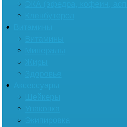
ЭКА (эфедра, кофеин, асп
Кленбутерол
Витамины
Витамины
Минералы
Жиры
Здоровье
Аксессуары
Шейкеры
Упаковка
Экипировка