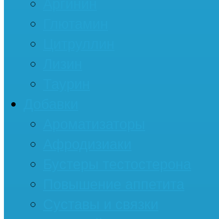
Аргинин
Глютамин
Цитруллин
Лизин
Таурин
Добавки
Ароматизаторы
Афродизиаки
Бустеры тестостерона
Повышение аппетита
Суставы и связки