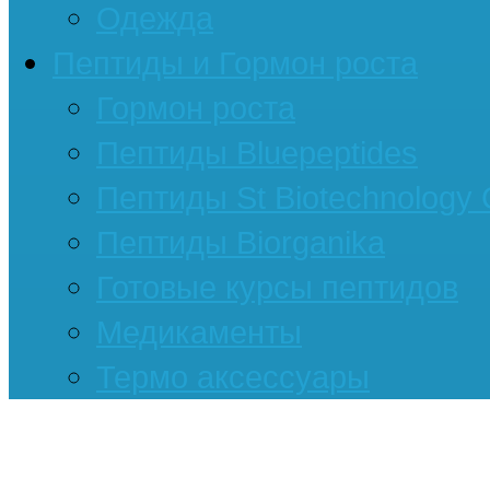
Одежда
Пептиды и Гормон роста
Гормон роста
Пептиды Bluepeptides
Пептиды St Biotechnology
Пептиды Biorganika
Готовые курсы пептидов
Медикаменты
Термо аксессуары