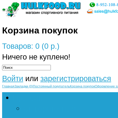
Корзина покупок
Товаров: 0 (0 р.)
Ничего не куплено!
Войти
или
зарегистрироваться
Главная
Закладки (0)
Постоянный покупатель
Корзина покупок
Оформление з
Протеин
Сывороточный