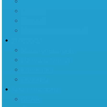
Казеин
Соевый
Яичный
Многокомпонентный
Углеводы
Мальтодекстрин
Изомальтулоза
Клетчатка
Гейнеры
Аминокислоты
BCAA