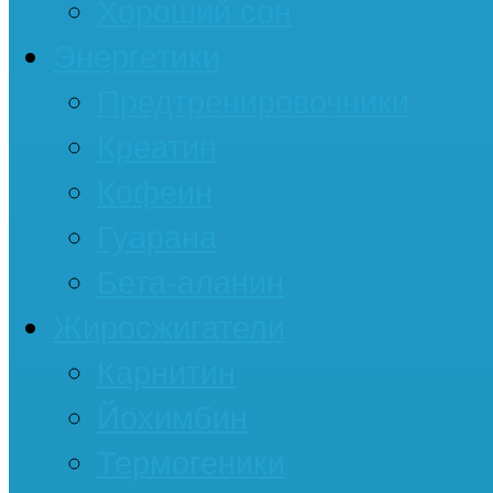
Хороший сон
Энергетики
Предтренировочники
Креатин
Кофеин
Гуарана
Бета-аланин
Жиросжигатели
Карнитин
Йохимбин
Термогеники