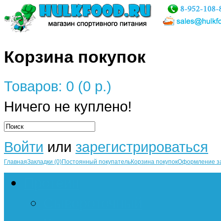
Корзина покупок
Товаров: 0 (0 р.)
Ничего не куплено!
Войти
или
зарегистрироваться
Главная
Закладки (0)
Постоянный покупатель
Корзина покупок
Оформление з
Протеин
Сывороточный