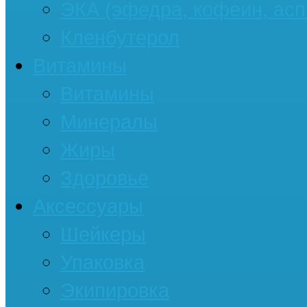
ЭКА (эфедра, кофеин, асп
Кленбутерол
Витамины
Витамины
Минералы
Жиры
Здоровье
Аксессуары
Шейкеры
Упаковка
Экипировка