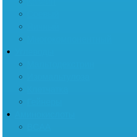
Казеин
Соевый
Яичный
Многокомпонентный
Углеводы
Мальтодекстрин
Изомальтулоза
Клетчатка
Гейнеры
Аминокислоты
BCAA