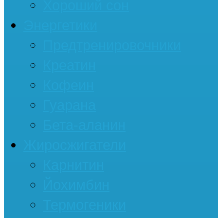
Хороший сон
Энергетики
Предтренировочники
Креатин
Кофеин
Гуарана
Бета-аланин
Жиросжигатели
Карнитин
Йохимбин
Термогеники