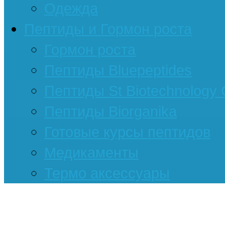
Одежда
Пептиды и Гормон роста
Гормон роста
Пептиды Bluepeptides
Пептиды St Biotechnology
Пептиды Biorganika
Готовые курсы пептидов
Медикаменты
Термо аксессуары