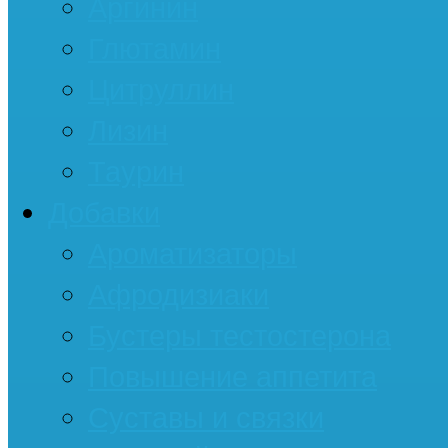
Аргинин
Глютамин
Цитруллин
Лизин
Таурин
Добавки
Ароматизаторы
Афродизиаки
Бустеры тестостерона
Повышение аппетита
Суставы и связки