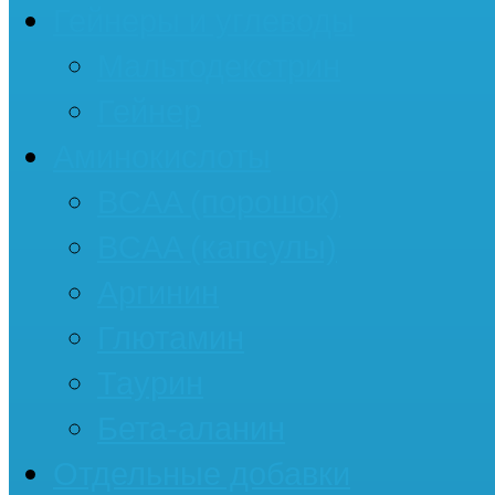
Гейнеры и углеводы
Мальтодекстрин
Гейнер
Аминокислоты
BCAA (порошок)
BCAA (капсулы)
Аргинин
Глютамин
Таурин
Бета-аланин
Отдельные добавки