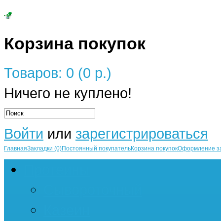
Корзина покупок
Товаров: 0 (0 р.)
Ничего не куплено!
Войти
или
зарегистрироваться
Главная
Закладки (0)
Постоянный покупатель
Корзина покупок
Оформление з
Протеины
Сывороточный
Казеин