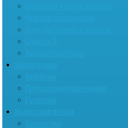
Бустеры тестостерона
Чистка организма
Для суставов и связок
Омега-3
Ароматизаторы
Энергетики
Креатин
Предтренировочники
Гуарана
Жиросжигатели
Карнитин