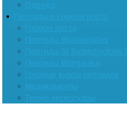
Одежда
Пептиды и Гормон роста
Гормон роста
Пептиды Bluepeptides
Пептиды St Biotechnology
Пептиды Biorganika
Готовые курсы пептидов
Медикаменты
Термо аксессуары