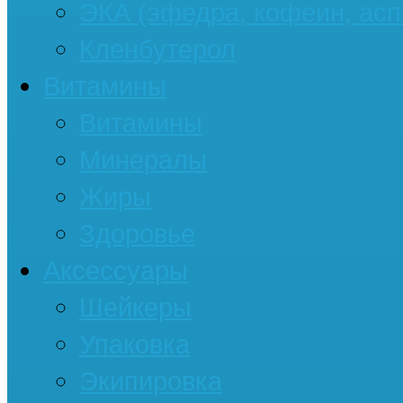
ЭКА (эфедра, кофеин, асп
Кленбутерол
Витамины
Витамины
Минералы
Жиры
Здоровье
Аксессуары
Шейкеры
Упаковка
Экипировка