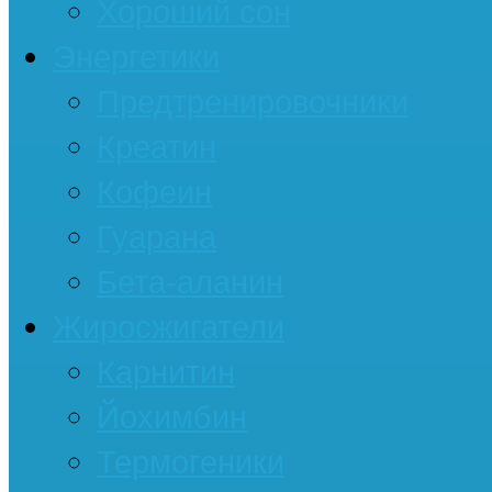
Хороший сон
Энергетики
Предтренировочники
Креатин
Кофеин
Гуарана
Бета-аланин
Жиросжигатели
Карнитин
Йохимбин
Термогеники