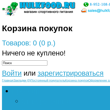
Корзина покупок
Товаров: 0 (0 р.)
Ничего не куплено!
Войти
или
зарегистрироваться
Главная
Закладки (0)
Постоянный покупатель
Корзина покупок
Оформление з
Протеин
Сывороточный