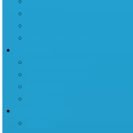
Казеин
Соевый
Яичный
Многокомпонентный
Углеводы
Мальтодекстрин
Изомальтулоза
Клетчатка
Гейнеры
Аминокислоты
BCAA