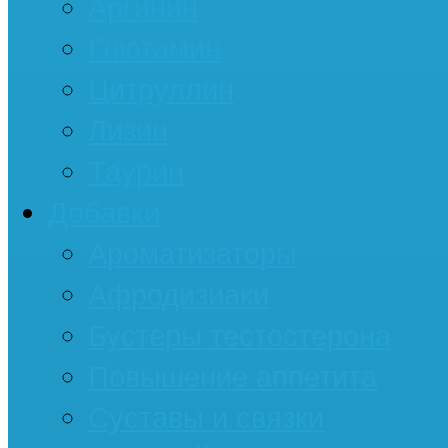
Аргинин
Глютамин
Цитруллин
Лизин
Таурин
Добавки
Ароматизаторы
Афродизиаки
Бустеры тестостерона
Повышение аппетита
Суставы и связки