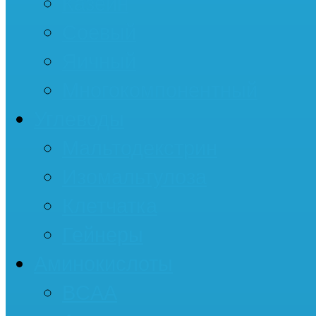
Казеин
Соевый
Яичный
Многокомпонентный
Углеводы
Мальтодекстрин
Изомальтулоза
Клетчатка
Гейнеры
Аминокислоты
BCAA