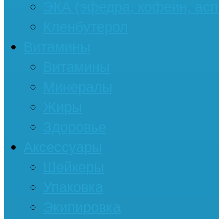
ЭКА (эфедра, кофеин, асп
Кленбутерол
Витамины
Витамины
Минералы
Жиры
Здоровье
Аксессуары
Шейкеры
Упаковка
Экипировка