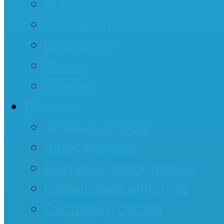
Аргинин
Глютамин
Цитруллин
Лизин
Таурин
Добавки
Ароматизаторы
Афродизиаки
Бустеры тестостерона
Повышение аппетита
Суставы и связки