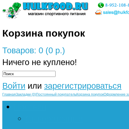
Корзина покупок
Товаров: 0 (0 р.)
Ничего не куплено!
Войти
или
зарегистрироваться
Главная
Закладки (0)
Постоянный покупатель
Корзина покупок
Оформление з
Протеин
Сывороточный