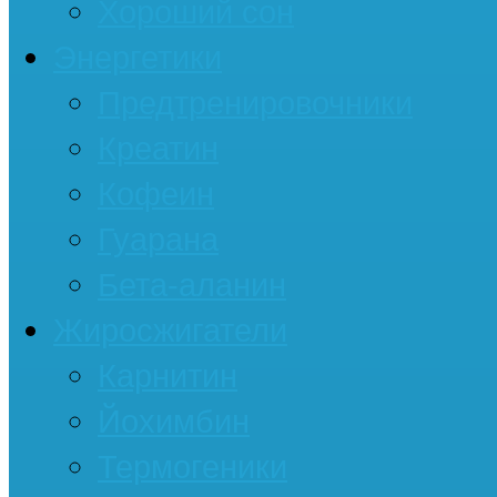
Хороший сон
Энергетики
Предтренировочники
Креатин
Кофеин
Гуарана
Бета-аланин
Жиросжигатели
Карнитин
Йохимбин
Термогеники