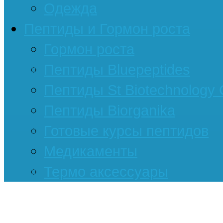
Одежда
Пептиды и Гормон роста
Гормон роста
Пептиды Bluepeptides
Пептиды St Biotechnology
Пептиды Biorganika
Готовые курсы пептидов
Медикаменты
Термо аксессуары