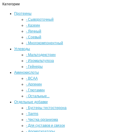
Категории
Протеины
- Сывороточный
- Казеин
- Яичный
- Соевый
- Многокомпонентный
Углеводы
- Мальтодекстрин
- Изомальтулоза
- Гейнеры
Аминокислоты
- BCAA
- Аргинин
- Глютамин
- Остальные...
Отдельные добавки
- Бустеры тестостерона
- Sarms
- Чистка организма
- Для суставов и связок
- Ароматизаторы