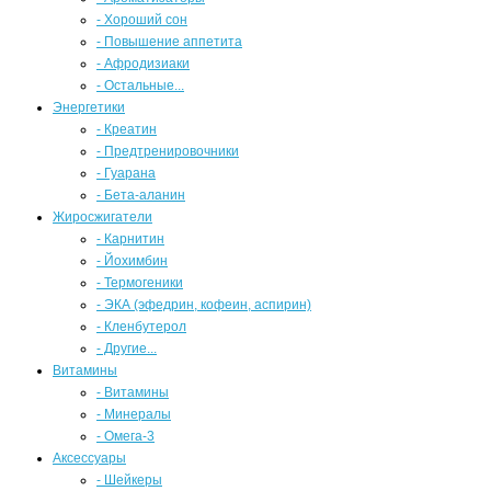
- Хороший сон
- Повышение аппетита
- Афродизиаки
- Остальные...
Энергетики
- Креатин
- Предтренировочники
- Гуарана
- Бета-аланин
Жиросжигатели
- Карнитин
- Йохимбин
- Термогеники
- ЭКА (эфедрин, кофеин, аспирин)
- Кленбутерол
- Другие...
Витамины
- Витамины
- Минералы
- Омега-3
Аксессуары
- Шейкеры