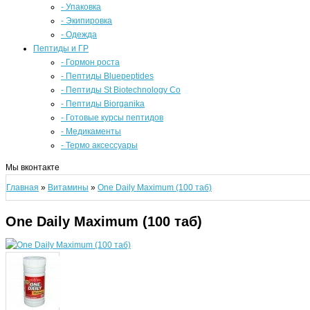
- Упаковка
- Экипировка
- Одежда
Пептиды и ГР
- Гормон роста
- Пептиды Bluepeptides
- Пептиды St Biotechnology Co
- Пептиды Biorganika
- Готовые курсы пептидов
- Медикаменты
- Термо аксессуары
Мы вконтакте
Главная
»
Витамины
»
One Daily Maximum (100 таб)
One Daily Maximum (100 таб)