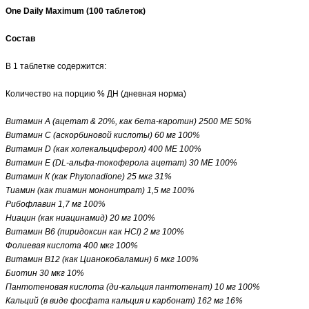
One Daily Maximum (100 таблеток)
Состав
В 1 таблетке содержится:
Количество на порцию % ДН (дневная норма)
Витамин А (ацетат & 20%, как бета-каротин) 2500 МЕ 50%
Витамин С (аскорбиновой кислоты) 60 мг 100%
Витамин D (как холекальциферол) 400 МЕ 100%
Витамин Е (DL-альфа-токоферола ацетат) 30 МЕ 100%
Витамин К (как Phytonadione) 25 мкг 31%
Тиамин (как тиамин мононитрат) 1,5 мг 100%
Рибофлавин 1,7 мг 100%
Ниацин (как ниацинамид) 20 мг 100%
Витамин B6 (пиридоксин как HCl) 2 мг 100%
Фолиевая кислота 400 мкг 100%
Витамин В12 (как Цианокобаламин) 6 мкг 100%
Биотин 30 мкг 10%
Пантотеновая кислота (ди-кальция пантотенат) 10 мг 100%
Кальций (в виде фосфата кальция и карбонат) 162 мг 16%