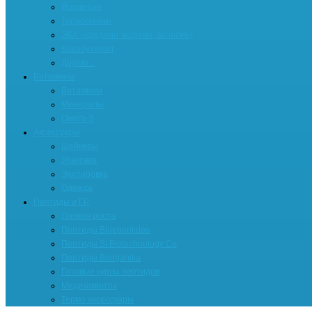
Йохимбин
Термогеники
ЭКА (эфедрин, кофеин, аспирин)
Кленбутерол
Другие...
Витамины
Витамины
Минералы
Омега-3
Аксессуары
Шейкеры
Упаковка
Экипировка
Одежда
Пептиды и ГР
Гормон роста
Пептиды Bluepeptides
Пептиды St Biotechnology Co
Пептиды Biorganika
Готовые курсы пептидов
Медикаменты
Термо аксессуары