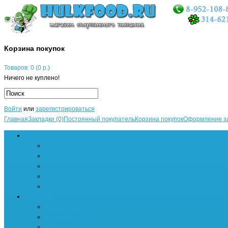
Корзина покупок
Товаров: 0 (0 р.)
Ничего не куплено!
Войти
или
зарегистрироваться
Главная
Закладки (0)
Постоянный покупатель
Корзина покупок
Оформление з
Протеины
Сывороточный
Казеин
Яичный
Соевый
Многокомпонентный
Углеводы
Мальтодекстрин
Изомальтулоза
Гейнеры