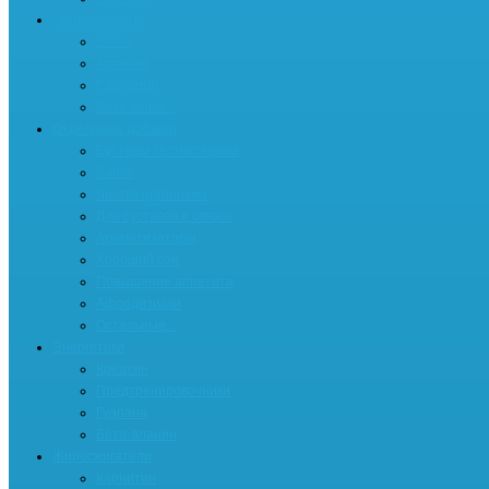
Аминокислоты
BCAA
Аргинин
Глютамин
Остальные...
Отдельные добавки
Бустеры тестостерона
Sarms
Чистка организма
Для суставов и связок
Ароматизаторы
Хороший сон
Повышение аппетита
Афродизиаки
Остальные...
Энергетики
Креатин
Предтренировочники
Гуарана
Бета-аланин
Жиросжигатели
Карнитин