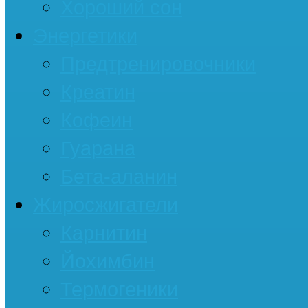
Хороший сон
Энергетики
Предтренировочники
Креатин
Кофеин
Гуарана
Бета-аланин
Жиросжигатели
Карнитин
Йохимбин
Термогеники