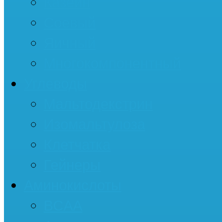
Казеин
Соевый
Яичный
Многокомпонентный
Углеводы
Мальтодекстрин
Изомальтулоза
Клетчатка
Гейнеры
Аминокислоты
BCAA