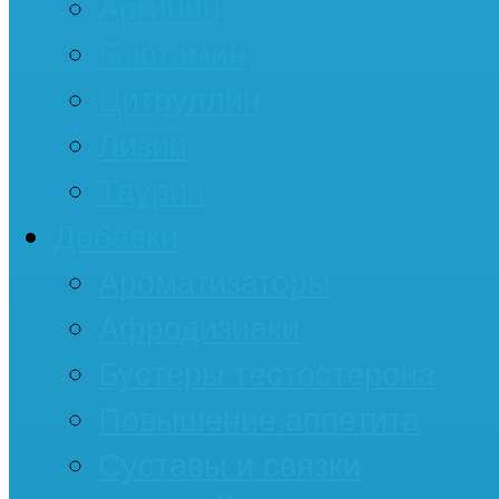
Аргинин
Глютамин
Цитруллин
Лизин
Таурин
Добавки
Ароматизаторы
Афродизиаки
Бустеры тестостерона
Повышение аппетита
Суставы и связки