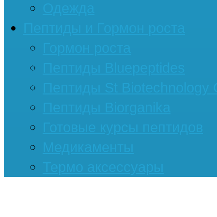
Одежда
Пептиды и Гормон роста
Гормон роста
Пептиды Bluepeptides
Пептиды St Biotechnology
Пептиды Biorganika
Готовые курсы пептидов
Медикаменты
Термо аксессуары