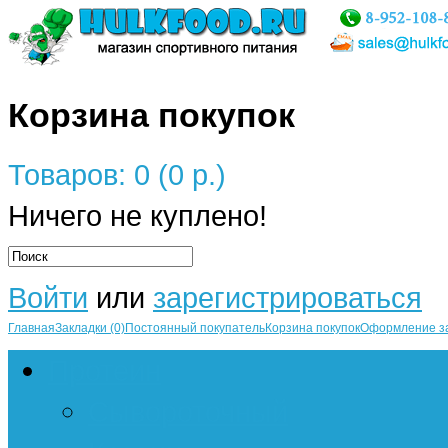
Корзина покупок
Товаров: 0 (0 р.)
Ничего не куплено!
Войти
или
зарегистрироваться
Главная
Закладки (0)
Постоянный покупатель
Корзина покупок
Оформление з
Протеин
Сывороточный