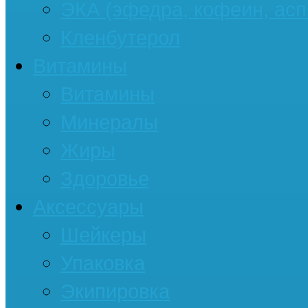
ЭКА (эфедра, кофеин, асп
Кленбутерол
Витамины
Витамины
Минералы
Жиры
Здоровье
Аксессуары
Шейкеры
Упаковка
Экипировка