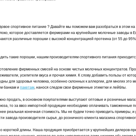
ендовое спортивное питание ? Давайте мы поможем вам разобраться в этом н
молоко, которое доставляется фермерами на крупнейшие молочные заводы в 
учаются различные порошки с высокой концентрацией протеина (от 55 до 95
одить такие порошки, нашим производителям спортивного питания приходится
товление фирменных смесей на основе чистых молочных концентратов. Проц
еживатели, усилители вкуса и прочая химия. К слову добавить пользы от кото
едны для здоровья человека, особенно склонных к аллергии, для многих это
ым банкам и
пакетам
, нанося следом свои фирменные этикетки и лейблы.
ужно продать, в основном покупателями выступают оптовые и розничные мага
союза, то за ввоз импортной продукции необходимо оплачивать таможенные п
нее реальная конечная стоимость. Мы не будем точно приводить примеры, и 
и завода производителя сырья, до розничного клиента магазина спортивного
ьно короткой длины. Наша продукция приобретается у крупнейших дилеров-п
ь наша малая наценка, которая по сути нивелируется теми низкими объемами 