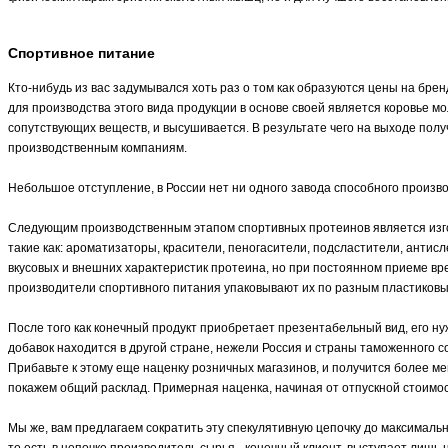
Спортивное питание
Кто-нибудь из вас задумывался хоть раз о том как образуются цены на бр
для производства этого вида продукции в основе своей является коровье 
сопутствующих веществ, и высушивается. В результате чего на выходе пол
производственным компаниям.
Небольшое отступление, в России нет ни одного завода способного произв
Следующим производственным этапом спортивных протеинов является изго
такие как: ароматизаторы, красители, пеногасители, подсластители, антисл
вкусовых и внешних характеристик протеина, но при постоянном приеме вр
производители спортивного питания упаковывают их по разным пластиков
После того как конечный продукт приобретает презентабельный вид, его н
добавок находится в другой стране, нежели Россия и страны таможенного 
Прибавьте к этому еще наценку розничных магазинов, и получится более ме
покажем общий расклад. Примерная наценка, начиная от отпускной стоимост
Мы же, вам предлагаем сократить эту спекулятивную цепочку до максимал
то есть в цепочке производитель сырья - конечный клиент, выступает лиш