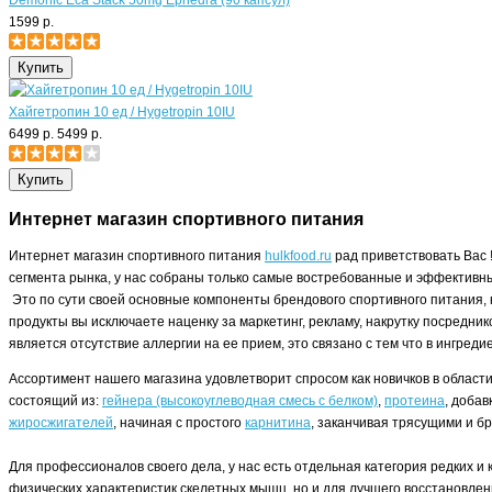
Demonic Eca Stack 50mg Ephedra (90 капсул)
1599 р.
Хайгетропин 10 ед / Hygetropin 10IU
6499 р.
5499 р.
Интернет магазин спортивного питания
Интернет магазин спортивного питания
hulkfood.ru
рад приветствовать Вас 
сегмента рынка, у нас собраны только самые востребованные и эффективны
Это по сути своей основные компоненты брендового спортивного питания, 
продукты вы исключаете наценку за маркетинг, рекламу, накрутку посредни
является отсутствие аллергии на ее прием, это связано с тем что в ингред
Ассортимент нашего магазина удовлетворит спросом как новичков в област
состоящий из:
гейнера (высокоуглеводная смесь с белком)
,
протеина
, доба
жиросжигателей
, начиная с простого
карнитина
, заканчивая трясущими и 
Для профессионалов своего дела, у нас есть отдельная категория редких 
физических характеристик скелетных мышц, но и для лучшего восстановлен