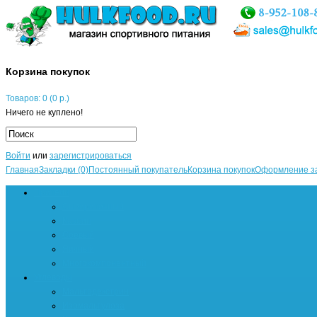
Корзина покупок
Товаров: 0 (0 р.)
Ничего не куплено!
Войти
или
зарегистрироваться
Главная
Закладки (0)
Постоянный покупатель
Корзина покупок
Оформление з
Протеин
Сывороточный
Казеин
Соевый
Яичный
Многокомпонентный
Углеводы
Мальтодекстрин
Изомальтулоза