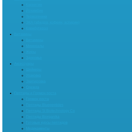
Карнитин
Йохимбин
Термогеники
ЭКА (эфедра, кофеин, аспирин)
Кленбутерол
Витамины
Витамины
Минералы
Жиры
Здоровье
Аксессуары
Шейкеры
Упаковка
Экипировка
Одежда
Пептиды и Гормон роста
Гормон роста
Пептиды Bluepeptides
Пептиды St Biotechnology Co
Пептиды Biorganika
Готовые курсы пептидов
Медикаменты