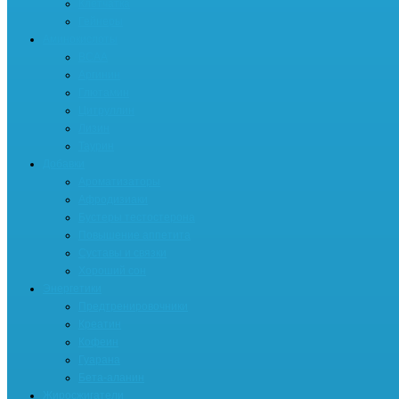
Клетчатка
Гейнеры
Аминокислоты
BCAA
Аргинин
Глютамин
Цитруллин
Лизин
Таурин
Добавки
Ароматизаторы
Афродизиаки
Бустеры тестостерона
Повышение аппетита
Суставы и связки
Хороший сон
Энергетики
Предтренировочники
Креатин
Кофеин
Гуарана
Бета-аланин
Жиросжигатели