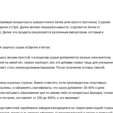
а примере концентрата сывороточного белка (или просто протеина). Сырьем
Европе и США. Далее молоко перерабатывается, отделяется белок от
%). Далее эти продукты реализуются различным импортерам, оптовым и
 закупать сырье в Европе и Китае.
есс весьма простой, к исходному сырью добавляются разные наполнители,
рой ни какой нет, скорее наоборот, все эти добавки служат лишь для улучшени
 может стать непреодолимым барьером. После получения готовых смесей,
зины в разных странах. Важно отметить, если производитель спортивных
ошлины, и оформлять сертификаты, что сразу добавляет 30-40% к цене.
рассчитывать образование цен по какому либо из конкретных брендов, только
 питания, составляет от 200 до 400%, и это минимум !
редставителей зарубежных заводов находящихся на территории нашей стран
заказов, которые вы можете оформить (у производителей и оптовых компаний