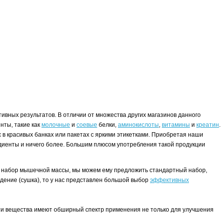
ивных результатов. В отличии от множества других магазинов данного
нты, такие как
молочные
и
соевые
белки,
аминокислоты
,
витамины
и
креатин
.
в красивых банках или пакетах с яркими этикетками. Приобретая наши
редиенты и ничего более. Большим плюсом употребления такой продукции
.
нта набор мышечной массы, мы можем ему предложить стандартный набор,
худение (сушка), то у нас представлен большой выбор
эффективных
эти вещества имеют обширный спектр применения не только для улучшения