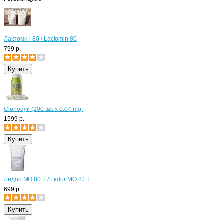
Лактомин 80 / Lactomin 80
799 р.
Clenodyn (200 tab x 0.04 mg)
1599 р.
Ледор МО 80 Т / Ledor MO 80 T
699 р.