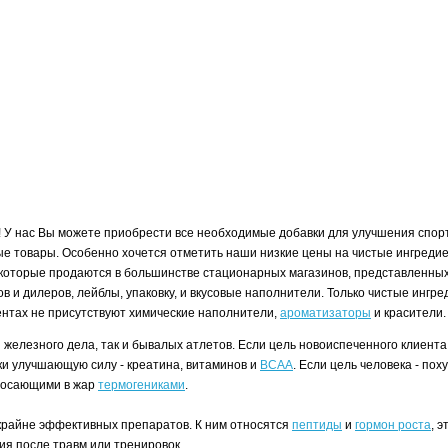
! У нас Вы можете приобрести все необходимые добавки для улучшения спорт
е товары. Особенно хочется отметить наши низкие цены на чистые ингредие
которые продаются в большинстве стационарных магазинов, представленных 
ков и дилеров, лейблы, упаковку, и вкусовые наполнители. Только чистые инг
иентах не присутствуют химические наполнители,
ароматизаторы
и красители
и железного дела, так и бывалых атлетов. Если цель новоиспеченного клие
вки улучшающую силу - креатина, витаминов и
BCAA
. Если цель человека - по
бросающими в жар
термогениками
.
и крайне эффективных препаратов. К ним относятся
пептиды
и
гормон роста
, 
ия после травм или тренировок.