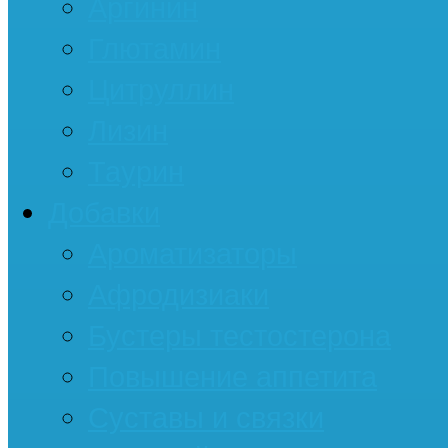
Аргинин
Глютамин
Цитруллин
Лизин
Таурин
Добавки
Ароматизаторы
Афродизиаки
Бустеры тестостерона
Повышение аппетита
Суставы и связки