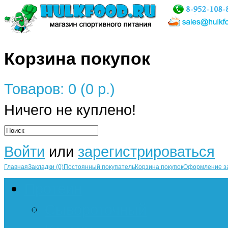
Корзина покупок
Товаров: 0 (0 р.)
Ничего не куплено!
Войти
или
зарегистрироваться
Главная
Закладки (0)
Постоянный покупатель
Корзина покупок
Оформление з
Протеин
Сывороточный