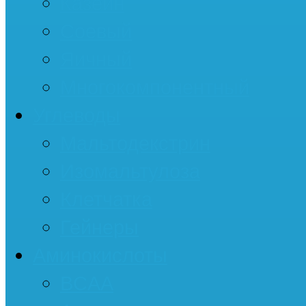
Казеин
Соевый
Яичный
Многокомпонентный
Углеводы
Мальтодекстрин
Изомальтулоза
Клетчатка
Гейнеры
Аминокислоты
BCAA