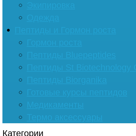
Экипировка
Одежда
Пептиды и Гормон роста
Гормон роста
Пептиды Bluepeptides
Пептиды St Biotechnology
Пептиды Biorganika
Готовые курсы пептидов
Медикаменты
Термо аксессуары
Категории