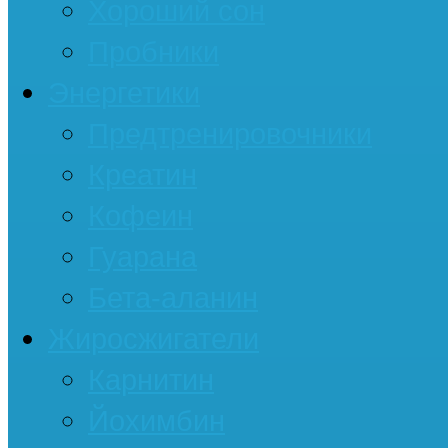
Хороший сон
Пробники
Энергетики
Предтренировочники
Креатин
Кофеин
Гуарана
Бета-аланин
Жиросжигатели
Карнитин
Йохимбин