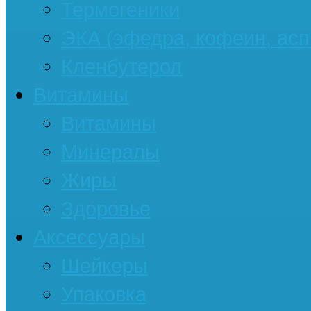
Термогеники
ЭКА (эфедра, кофеин, асп
Кленбутерол
Витамины
Витамины
Минералы
Жиры
Здоровье
Аксессуары
Шейкеры
Упаковка