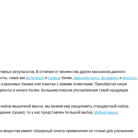
ивных результатов. В отличии от множества других магазинов данного
нты, такие как
молочные
и
соевые
белки,
аминокислоты
,
витамины
и
креатин
.
в красивых банках или пакетах с яркими этикетками. Приобретая наши
редиенты и ничего более. Большим плюсом употребления такой продукции
.
нта набор мышечной массы, мы можем ему предложить стандартный набор,
худение (сушка), то у нас представлен большой выбор
эффективных
эти вещества имеют обширный спектр применения не только для улучшения