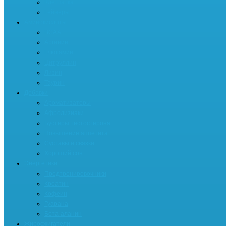
Клетчатка
Гейнеры
Аминокислоты
BCAA
Аргинин
Глютамин
Цитруллин
Лизин
Таурин
Добавки
Ароматизаторы
Афродизиаки
Бустеры тестостерона
Повышение аппетита
Суставы и связки
Хороший сон
Энергетики
Предтренировочники
Креатин
Кофеин
Гуарана
Бета-аланин
Жиросжигатели