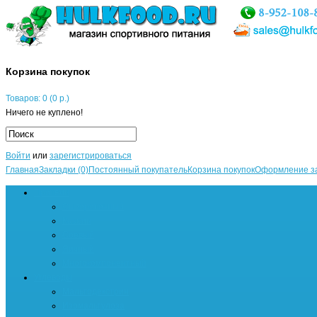
Корзина покупок
Товаров: 0 (0 р.)
Ничего не куплено!
Войти
или
зарегистрироваться
Главная
Закладки (0)
Постоянный покупатель
Корзина покупок
Оформление з
Протеин
Сывороточный
Казеин
Соевый
Яичный
Многокомпонентный
Углеводы
Мальтодекстрин
Изомальтулоза