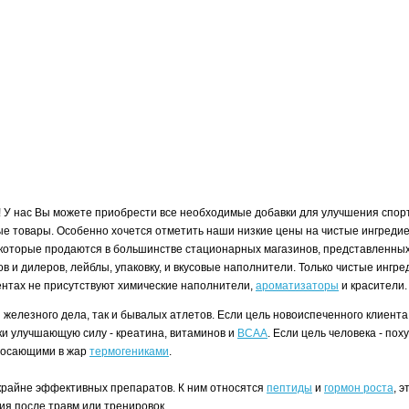
! У нас Вы можете приобрести все необходимые добавки для улучшения спорт
е товары. Особенно хочется отметить наши низкие цены на чистые ингредие
которые продаются в большинстве стационарных магазинов, представленных 
ков и дилеров, лейблы, упаковку, и вкусовые наполнители. Только чистые инг
иентах не присутствуют химические наполнители,
ароматизаторы
и красители
и железного дела, так и бывалых атлетов. Если цель новоиспеченного клие
вки улучшающую силу - креатина, витаминов и
BCAA
. Если цель человека - по
бросающими в жар
термогениками
.
и крайне эффективных препаратов. К ним относятся
пептиды
и
гормон роста
, 
ия после травм или тренировок.