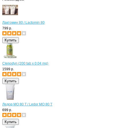
Лактомин 80 / Lactomin 80
799 р.
Clenodyn (200 tab x 0.04 mg)
1599 р.
Ледор МО 80 Т / Ledor MO 80 T
699 р.