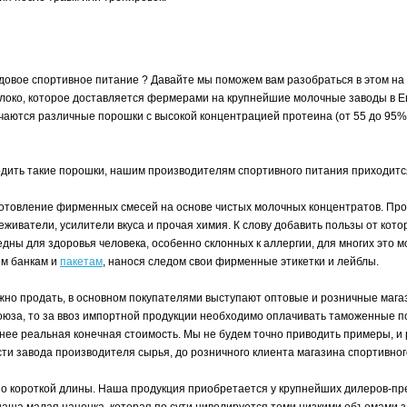
ендовое спортивное питание ? Давайте мы поможем вам разобраться в этом н
молоко, которое доставляется фермерами на крупнейшие молочные заводы в 
учаются различные порошки с высокой концентрацией протеина (от 55 до 95
одить такие порошки, нашим производителям спортивного питания приходится
товление фирменных смесей на основе чистых молочных концентратов. Проц
еживатели, усилители вкуса и прочая химия. К слову добавить пользы от кото
едны для здоровья человека, особенно склонных к аллергии, для многих это
ым банкам и
пакетам
, нанося следом свои фирменные этикетки и лейблы.
ужно продать, в основном покупателями выступают оптовые и розничные мага
союза, то за ввоз импортной продукции необходимо оплачивать таможенные п
нее реальная конечная стоимость. Мы не будем точно приводить примеры, и 
и завода производителя сырья, до розничного клиента магазина спортивного
ьно короткой длины. Наша продукция приобретается у крупнейших дилеров-п
ь наша малая наценка, которая по сути нивелируется теми низкими объемами 