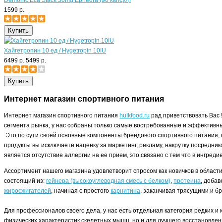
Demonic Eca Stack 50mg Ephedra (90 капсул)
1599 р.
Хайгетропин 10 ед / Hygetropin 10IU
6499 р.
5499 р.
Интернет магазин спортивного питания
Интернет магазин спортивного питания
hulkfood.ru
рад приветствовать Вас 
сегмента рынка, у нас собраны только самые востребованные и эффективны
Это по сути своей основные компоненты брендового спортивного питания, 
продукты вы исключаете наценку за маркетинг, рекламу, накрутку посредни
является отсутствие аллергии на ее прием, это связано с тем что в ингред
Ассортимент нашего магазина удовлетворит спросом как новичков в област
состоящий из:
гейнера (высокоуглеводная смесь с белком)
,
протеина
, доба
жиросжигателей
, начиная с простого
карнитина
, заканчивая трясущими и 
Для профессионалов своего дела, у нас есть отдельная категория редких 
физических характеристик скелетных мышц, но и для лучшего восстановлен