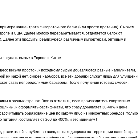
а примере концентрата сывороточного белка (или просто протеина). Сырьем
Европе и США. Далее молоко перерабатывается, отделяется белок от
%). Далее эти продукты реализуются различным импортерам, оптовым и
 закупать сырье в Европе и Китае.
есс весьма простой, к исходному сырью добавляются разные наполнители,
рой ни какой нет, скорее наоборот, все эти добавки служат лишь для улучшени
 может стать непреодолимым барьером. После получения готовых смесей,
зины в разных странах. Важно отметить, если производитель спортивных
ошлины, и оформлять сертификаты, что сразу добавляет 30-40% к цене.
рассчитывать образование цен по какому либо из конкретных брендов, только
 питания, составляет от 200 до 400%, и это минимум !
редставителей зарубежных заводов находящихся на территории нашей стран
заказов, которые вы можете оформить (у производителей и оптовых компаний