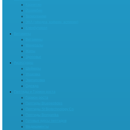
Карнитин
Йохимбин
Термогеники
ЭКА (эфедра, кофеин, аспирин)
Кленбутерол
Витамины
Витамины
Минералы
Жиры
Здоровье
Аксессуары
Шейкеры
Упаковка
Экипировка
Одежда
Пептиды и Гормон роста
Гормон роста
Пептиды Bluepeptides
Пептиды St Biotechnology Co
Пептиды Biorganika
Готовые курсы пептидов
Медикаменты