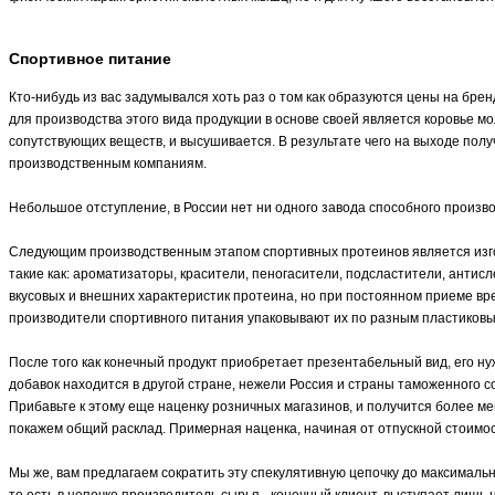
Спортивное питание
Кто-нибудь из вас задумывался хоть раз о том как образуются цены на бр
для производства этого вида продукции в основе своей является коровье 
сопутствующих веществ, и высушивается. В результате чего на выходе пол
производственным компаниям.
Небольшое отступление, в России нет ни одного завода способного произв
Следующим производственным этапом спортивных протеинов является изго
такие как: ароматизаторы, красители, пеногасители, подсластители, антисл
вкусовых и внешних характеристик протеина, но при постоянном приеме вр
производители спортивного питания упаковывают их по разным пластиков
После того как конечный продукт приобретает презентабельный вид, его н
добавок находится в другой стране, нежели Россия и страны таможенного 
Прибавьте к этому еще наценку розничных магазинов, и получится более ме
покажем общий расклад. Примерная наценка, начиная от отпускной стоимост
Мы же, вам предлагаем сократить эту спекулятивную цепочку до максимал
то есть в цепочке производитель сырья - конечный клиент, выступает лиш