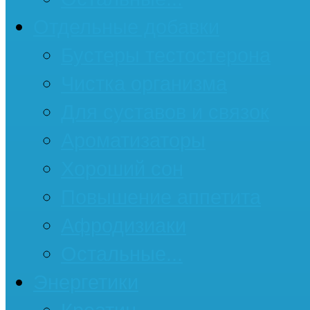
Отдельные добавки
Бустеры тестостерона
Чистка организма
Для суставов и связок
Ароматизаторы
Хороший сон
Повышение аппетита
Афродизиаки
Остальные...
Энергетики