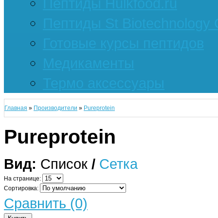
Пептиды Hulkfood.ru
Пептиды St Biotechnology
Готовые курсы пептидов
Медикаменты
Термо аксессуары
Главная
»
Производители
»
Pureprotein
Pureprotein
Вид:
Список
/
Сетка
На странице:
Сортировка:
Сравнить (0)