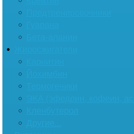
Креатин
Предтренировочники
Гуарана
Бета-аланин
Жиросжигатели
Карнитин
Йохимбин
Термогеники
ЭКА (эфедрин, кофеин, ас
Кленбутерол
Другие...