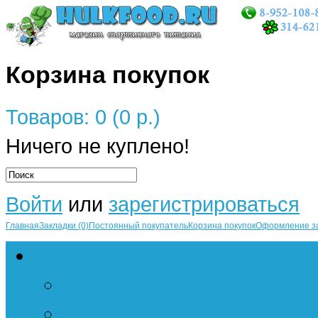
Корзина покупок
Товаров: 0 (0 р.)
Ничего не куплено!
Войти
или
зарегистрироваться
Главная
Закладки (0)
Постоянный покупатель
Корзина покупок
Оформление з
Протеины
Сывороточный
Казеин