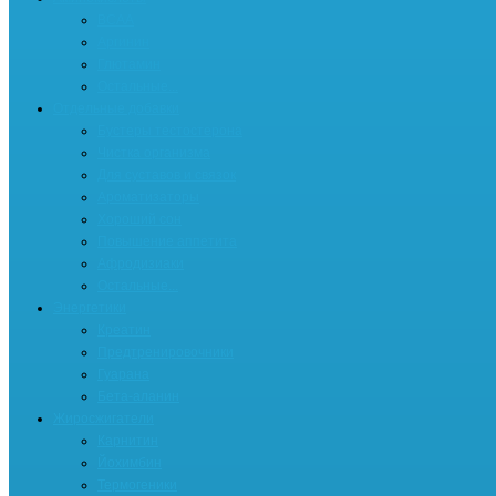
BCAA
Аргинин
Глютамин
Остальные...
Отдельные добавки
Бустеры тестостерона
Чистка организма
Для суставов и связок
Ароматизаторы
Хороший сон
Повышение аппетита
Афродизиаки
Остальные...
Энергетики
Креатин
Предтренировочники
Гуарана
Бета-аланин
Жиросжигатели
Карнитин
Йохимбин
Термогеники