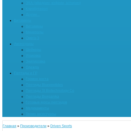
ЭКА (эфедрин, кофеин, аспирин)
Кленбутерол
Другие...
Витамины
Витамины
Минералы
Омега-3
Аксессуары
Шейкеры
Упаковка
Экипировка
Одежда
Пептиды и ГР
Гормон роста
Пептиды Bluepeptides
Пептиды St Biotechnology Co
Пептиды Biorganika
Готовые курсы пептидов
Медикаменты
Термо аксессуары
Главная
»
Производители
»
Driven Sports