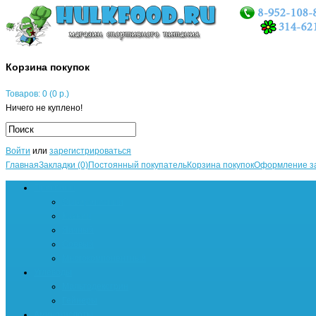
Корзина покупок
Товаров: 0 (0 р.)
Ничего не куплено!
Войти
или
зарегистрироваться
Главная
Закладки (0)
Постоянный покупатель
Корзина покупок
Оформление з
Протеины
Сывороточный
Казеин
Яичный
Соевый
Многокомпонентный
Углеводы
Мальтодекстрин
Гейнеры
Аминокислоты