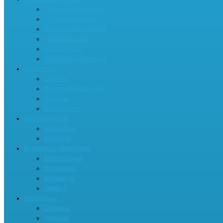
Бустеры тестостерона
Чистка организма
Для суставов и связок
Ароматизаторы
Хороший сон
Повышение аппетита
Энергетики
Креатин
Предтренировочники
Гуарана
Бета-аланин
Жиросжигатели
Брендовые
Карнитин
Витамины и Минералы
Комплексные
Отдельные
Витамин С
Омега-3
Аксессуары
Шейкеры
Упаковка