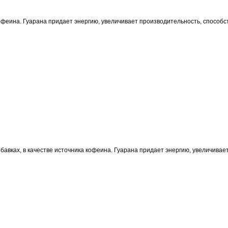
кофеина. Гуарана придает энергию, увеличивает производительность, способс
бавках, в качестве источника кофеина. Гуарана придает энергию, увеличива