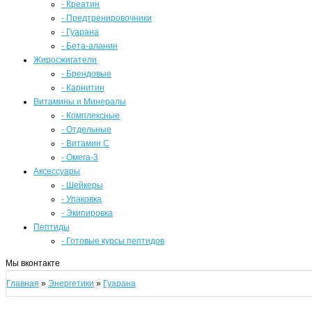
- Креатин
- Предтренировочники
- Гуарана
- Бета-аланин
Жиросжигатели
- Брендовые
- Карнитин
Витамины и Минералы
- Комплексные
- Отдельные
- Витамин С
- Омега-3
Аксессуары
- Шейкеры
- Упаковка
- Экипировка
Пептиды
- Готовые курсы пептидов
Мы вконтакте
Главная
»
Энергетики
»
Гуарана