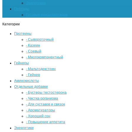
Экипировка
Пептиды
Готовые курсы пептидов
Категории
Протеины
- Сывороточный
- Казеин
- Соевый
- Многокомпонентный
Гейнеры
- Мальтодекстрин
- Гейнер
Аминокислоты
Отдельные добавки
- Бустеры тестостерона
- Чистка организма
- Для суставов и связок
- Ароматизаторы
- Хороший сон
- Повышение аппетита
Энергетики