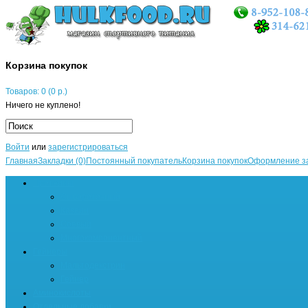
Корзина покупок
Товаров: 0 (0 р.)
Ничего не куплено!
Войти
или
зарегистрироваться
Главная
Закладки (0)
Постоянный покупатель
Корзина покупок
Оформление з
Протеины
Сывороточный
Казеин
Соевый
Многокомпонентный
Гейнеры
Мальтодекстрин
Гейнер
Аминокислоты
Отдельные добавки