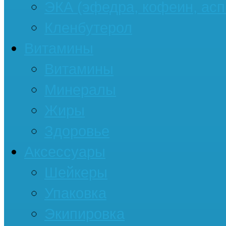
ЭКА (эфедра, кофеин, асп
Кленбутерол
Витамины
Витамины
Минералы
Жиры
Здоровье
Аксессуары
Шейкеры
Упаковка
Экипировка