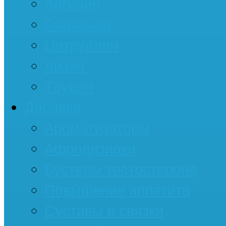
Аргинин
Глютамин
Цитруллин
Лизин
Таурин
Добавки
Ароматизаторы
Афродизиаки
Бустеры тестостерона
Повышение аппетита
Суставы и связки