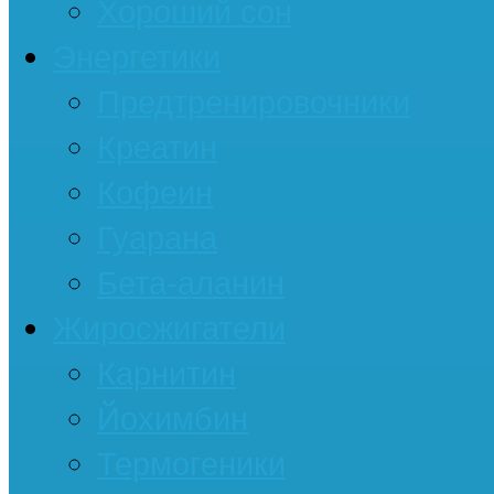
Хороший сон
Энергетики
Предтренировочники
Креатин
Кофеин
Гуарана
Бета-аланин
Жиросжигатели
Карнитин
Йохимбин
Термогеники