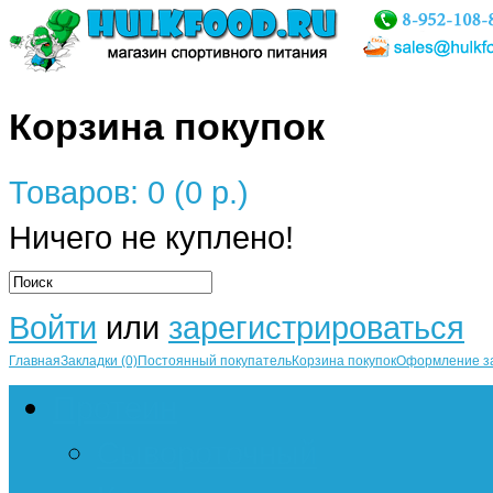
Корзина покупок
Товаров: 0 (0 р.)
Ничего не куплено!
Войти
или
зарегистрироваться
Главная
Закладки (0)
Постоянный покупатель
Корзина покупок
Оформление з
Протеин
Сывороточный