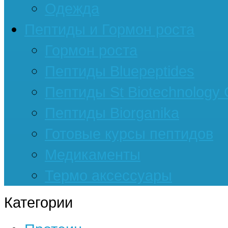
Одежда
Пептиды и Гормон роста
Гормон роста
Пептиды Bluepeptides
Пептиды St Biotechnology
Пептиды Biorganika
Готовые курсы пептидов
Медикаменты
Термо аксессуары
Категории