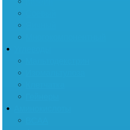
Казеин
Соевый
Яичный
Многокомпонентный
Углеводы
Мальтодекстрин
Изомальтулоза
Клетчатка
Гейнеры
Аминокислоты
BCAA