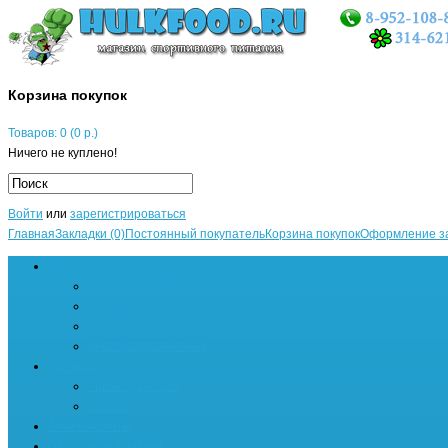
Корзина покупок
Товаров: 0 (0 р.)
Ничего не куплено!
Войти
или
зарегистрироваться
Главная
Закладки (0)
Постоянный покупатель
Корзина покупок
Оформление з
Протеины
Сывороточный
Казеин
Соевый
Многокомпонентный
Гейнеры
Мальтодекстрин
Гейнер
Аминокислоты
Отдельные добавки