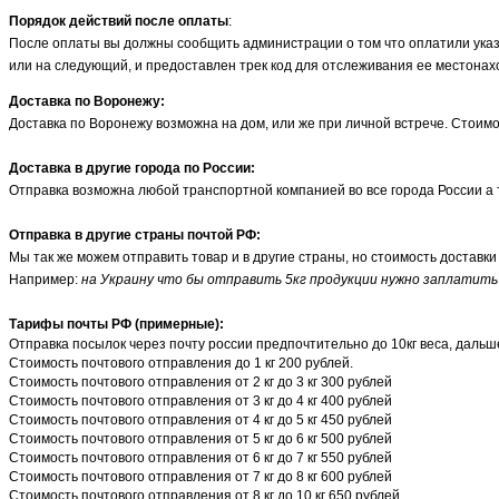
Порядок действий после оплаты
:
После оплаты вы должны сообщить администрации о том что оплатили указа
или на следующий, и предоставлен трек код для отслеживания ее местонах
Доставка по Воронежу:
Доставка по Воронежу возможна на дом, или же при личной встрече. Стоимо
Доставка в другие города по России:
Отправка возможна любой транспортной компанией во все города России а та
Отправка в другие страны почтой РФ:
Мы так же можем отправить товар и в другие страны, но стоимость доставки
Например:
на Украину что бы отправить 5кг продукции нужно заплатить з
Тарифы почты РФ (примерные):
Отправка посылок через почту россии предпочтительно до 10кг веса, дальш
Стоимость почтового отправления до 1 кг 200 рублей.
Стоимость почтового отправления от 2 кг до 3 кг 300 рублей
Стоимость почтового отправления от 3 кг до 4 кг 400 рублей
Стоимость почтового отправления от 4 кг до 5 кг 450 рублей
Стоимость почтового отправления от 5 кг до 6 кг 500 рублей
Стоимость почтового отправления от 6 кг до 7 кг 550 рублей
Стоимость почтового отправления от 7 кг до 8 кг 600 рублей
Стоимость почтового отправления от 8 кг до 10 кг 650 рублей