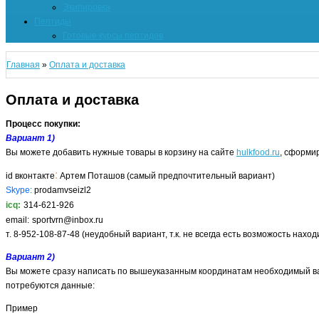
Экипировка
Пептиды
Готовые курсы пептидов
Главная
»
Оплата и доставка
Оплата и доставка
Процесс покупки:
Вариант 1)
Вы можете добавить нужные товары в корзину на сайте
hulkfood.ru
, сформи
:
id вконтакте
Артем Поташов (самый предпочтительный вариант)
Skype:
prodamvseizl2
icq:
314-621-926
email:
sportvrn@inbox.ru
т. 8-952-108-87-48
(неудобный вариант, т.к. не всегда есть возможость наход
Вариант 2)
Вы можете сразу написать по вышеуказанным координатам необходимый вам т
потребуются данные:
Пример