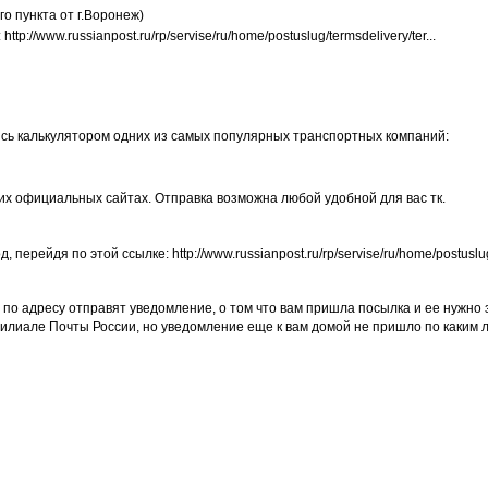
го пункта от г.Воронеж)
:
http://www.russianpost.ru/rp/servise/ru/home/postuslug/termsdelivery/ter...
ись калькулятором одних из самых популярных транспортных компаний:
их официальных сайтах. Отправка возможна любой удобной для вас тк.
рейдя по этой ссылке: http://www.russianpost.ru/rp/servise/ru/home/postuslug
 по адресу отправят уведомление, о том что вам пришла посылка и ее нужно 
филиале Почты России, но уведомление еще к вам домой не пришло по каким ли