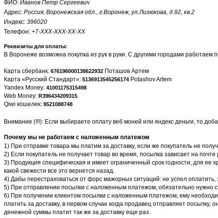
ФИО:
Иванов Петр Сергеевич
Адрес:
Россия, Воронежская обл., г.Воронеж, ул.Лизюкова, д.92, кв.2
Индекс:
396020
Телефон:
+7-XXX-XXX-XX-XX
Реквизиты для оплаты:
В Воронеже возможна покупка из рук в руки. С другими городами работаем
Карта сбербанк:
Поташов Артем
676196000138622932
Карта «Русский Стандарт»:
Potashov Artem
5136913545256174
Yandex Money:
41001175315498
Web Money:
R396434209315
Qiwi кошелек:
9521088748
Внимание (!!!): Если выбираете оплату
веб моней
или
яндекс деньги
, то доб
Почему мы не работаем с наложенным платежом
1) При отправке товара мы платим за доставку, если же покупатель не получ
2) Если покупатель не получает товар во время, посылка зависает на почте 
3) Продукция специфическая и имеет ограниченный срок годности, для ее х
какой свежести все это вернется назад.
4) Дабы перестраховаться от форс мажорных ситуаций: не успел оплатить, з
5) При отправлении посылки с наложенным платежом, обязательно нужно с
6) При получении клиентом посылки с наложенным платежом, ему необходимо
платить за доставку, в первом случае когда продавец отправляет посылку,
денежной суммы платит так же за доставку еще раз.