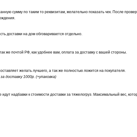
нную сумму по таким то реквизитам, желательно показать чек. После провер
ождения.
сть доставки на дом обговаривается отдельно.
к же почтой РФ, как удобнее вам, оплата за доставку с вашей стороны.
 оставляет желать лучшего, а так же полностью ложится на покупателя.
а доставку 1000р. (+упаковка)
е идут надбавки к стоимости доставки за тяжелогруз. Максимальный вес, кот