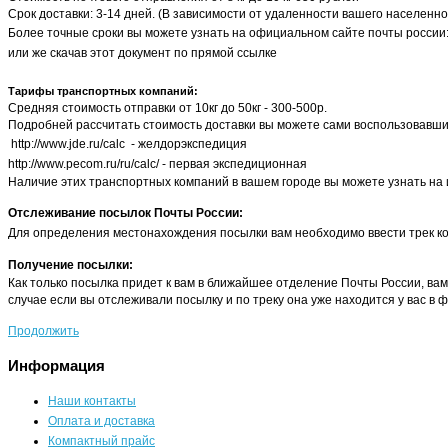
Срок доставки: 3-14 дней. (В зависимости от удаленности вашего населенно
Более точные сроки вы можете узнать на официальном сайте почты россии
или же скачав этот документ по
прямой ссылке
Тарифы транспортных компаний:
Средняя стоимость отправки от 10кг до 50кг - 300-500р.
Подробней рассчитать стоимость доставки вы можете сами воспользовавш
http://www.jde.ru/calc
- желдорэкспедиция
http://www.pecom.ru/ru/calc/
- первая экспедиционная
Наличие этих транспортных компаний в вашем городе вы можете узнать на 
Отслеживание посылок Почты России:
Для определения местонахождения посылки вам необходимо ввести трек код, пе
Получение посылки:
Как только посылка придет к вам в ближайшее отделение Почты России, вам
случае если вы отслеживали посылку и по треку она уже находится у вас в 
Продолжить
Информация
Наши контакты
Оплата и доставка
Компактный прайс