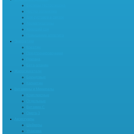
Бустеры тестостерона
Чистка организма
Для суставов и связок
Ароматизаторы
Хороший сон
Повышение аппетита
Энергетики
Креатин
Предтренировочники
Гуарана
Бета-аланин
Жиросжигатели
Брендовые
Карнитин
Витамины и Минералы
Комплексные
Отдельные
Витамин С
Омега-3
Аксессуары
Шейкеры
Упаковка