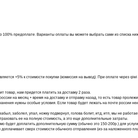
 по 100% предоплате. Варианты оплаты вы можете выбрать сами из списка ни
авляется +5% к стоимости покупки (комиссия на вывод). При оплате через qi
ит товар, нам придется платить за доставку 2 раза.
россии на месяц + время на доставку и отправку назад, то есть товар пролеж
ранения нужны особые условия. Если товар будет лежать на почте россии не
абыл, заболел, упал, ножку подвернул, голова болит, итд, итп, мы не работ
траховать ее на полную стоимость, а это еще дополнительные затраты.
 будет доплатить дополнительную сумму (обычно это 150-200р.) для услуги 
 он доплачивает сверх стоимости обычного отправления (из-за наложенного пл