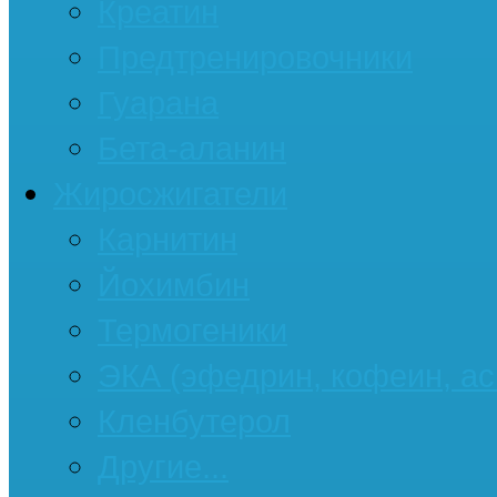
Креатин
Предтренировочники
Гуарана
Бета-аланин
Жиросжигатели
Карнитин
Йохимбин
Термогеники
ЭКА (эфедрин, кофеин, ас
Кленбутерол
Другие...