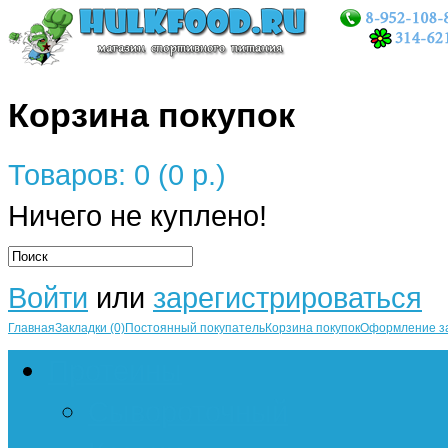
Корзина покупок
Товаров: 0 (0 р.)
Ничего не куплено!
Войти
или
зарегистрироваться
Главная
Закладки (0)
Постоянный покупатель
Корзина покупок
Оформление з
Протеины
Сывороточный