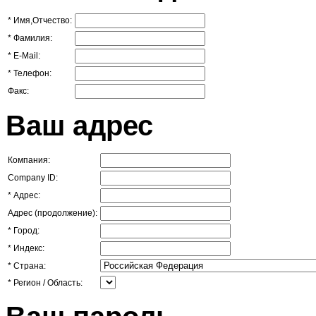
*
Имя,Отчество:
*
Фамилия:
*
E-Mail:
*
Телефон:
Факс:
Ваш адрес
Компания:
Company ID:
*
Адрес:
Адрес (продолжение):
*
Город:
*
Индекс:
*
Страна:
*
Регион / Область: