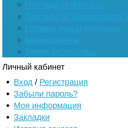
Пептиды Hulkfood.ru
Пептиды St Biotechnology
Готовые курсы пептидов
Медикаменты
Термо аксессуары
Личный кабинет
Вход
/
Регистрация
Забыли пароль?
Моя информация
Закладки