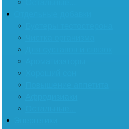
Остальные...
Отдельные добавки
Бустеры тестостерона
Чистка организма
Для суставов и связок
Ароматизаторы
Хороший сон
Повышение аппетита
Афродизиаки
Остальные...
Энергетики