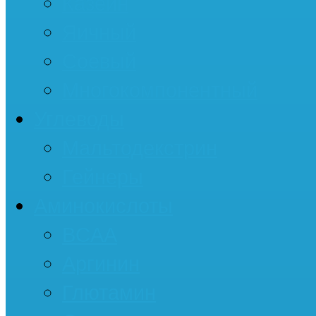
Казеин
Яичный
Соевый
Многокомпонентный
Углеводы
Мальтодекстрин
Гейнеры
Аминокислоты
BCAA
Аргинин
Глютамин